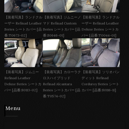
【装着写真】ランドクル
【装着写真】ジムニーノ
【装着写真】ランドクル
ーザー Refinad Leather
マド Refinad Custom
ーザー Refinad Leather
Series シートカバー [品
Series シートカバー [品
Deluxe Series シートカ
番:T0673-02]
番:S0646-01]
バー [品番:T0044-01]
【装着写真】ジムニー
【装着写真】カローラク
【装着写真】ソリオバン
Refinad Leather
ロスハイブリッド
ディット Refinad
Deluxe Series シートカ
Refinad Alcantara
Corduroy Series シート
バー [品番:S0113-02]
Series シートカバー [品
カバー [品番:S0116-11]
番:T0574-02]
Menu