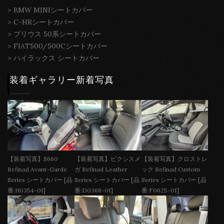
>
BMW MINIシートカバー
>
C-HRシートカバー
>
プリウス 50系シートカバー
>
FIAT500/500Cシートカバー
>
ハイラックス シートカバー
装着ギャラリー新着写真
【装着写真】S660
【装着写真】ピクシスメ
【装着写真】クロストレ
Refinad Avant-Garde
ガ Refinad Leather
ック Refinad Custom
Series シートカバー [品
Series シートカバー [品
Series シートカバー [品
番:H0354-01]
番:D0368-01]
番:F0625-01]