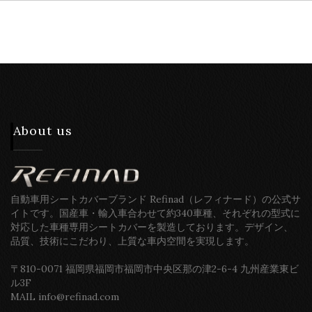
About us
自動車用シートカバーブランド Refinad（レフィナード）の公式サ
イトです。国産車・輸入車合わせて約340車種、それぞれの型式に
対応した車種専用シートカバーを製造しております。デザイン、
品質、技術にこだわり、上質な車内空間を実現します。
〒810-0071 福岡県福岡市福岡市中央区那の津2-6-4 九州産業東ビ
ル3F
MAIL info@refinad.com