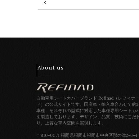
About us
自動車用シートカバーブランド Refinad（レフィナ
ド）の公式サイトです。国産車・輸入車合わせて約3
車種、それぞれの型式に対応した車種専用シートカ
を製造しております。デザイン、品質、技術にこだ
り、上質な車内空間を実現します。
〒810-0071 福岡県福岡市福岡市中央区那の津2-6-4