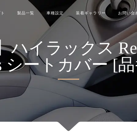
プト
製品一覧
車種設定
装着ギャラリー
お問い合
イラックス Refinad
ries シートカバー [品番