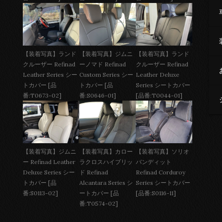
【装着写真】ジムニ
【装着写真】ランド
【装着写真】ランド
ーノマド Refinad
クルーザー Refinad
クルーザー Refinad
Custom Series シー
Leather Deluxe
Leather Series シー
トカバー [品
Series シートカバー
トカバー [品
番:S0646-01]
[品番:T0044-01]
番:T0673-02]
【装着写真】ジムニ
【装着写真】カロー
【装着写真】ソリオ
ー Refinad Leather
ラクロスハイブリッ
バンディット
Deluxe Series シー
ド Refinad
Refinad Corduroy
トカバー [品
Alcantara Series シ
Series シートカバー
番:S0113-02]
ートカバー [品
[品番:S0116-11]
番:T0574-02]