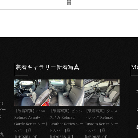
装着ギャラリー新着写真
M
ー
40
バー
【装着写真】S660
【装着写真】ピクシ
【装着写真】クロス
わ
Refinad Avant-
スメガ Refinad
トレック Refinad
Garde Series シート
Leather Series シー
Custom Series シー
カバー [品
トカバー [品
トカバー [品
 九
番:H0354-01]
番:D0368-01]
番:F0625-01]