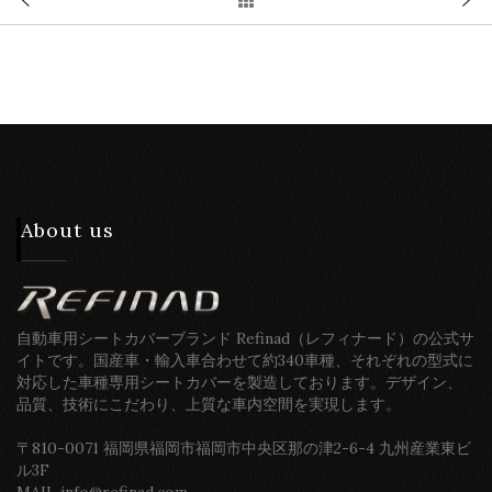
About us
自動車用シートカバーブランド Refinad（レフィナード）の公式サ
イトです。国産車・輸入車合わせて約340車種、それぞれの型式に
対応した車種専用シートカバーを製造しております。デザイン、
品質、技術にこだわり、上質な車内空間を実現します。
〒810-0071 福岡県福岡市福岡市中央区那の津2-6-4 九州産業東ビ
ル3F
MAIL info@refinad.com