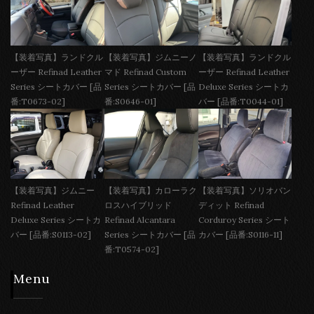
【装着写真】ランドクル
【装着写真】ジムニーノ
【装着写真】ランドクル
ーザー Refinad Leather
マド Refinad Custom
ーザー Refinad Leather
Series シートカバー [品
Series シートカバー [品
Deluxe Series シートカ
番:T0673-02]
番:S0646-01]
バー [品番:T0044-01]
【装着写真】ジムニー
【装着写真】カローラク
【装着写真】ソリオバン
Refinad Leather
ロスハイブリッド
ディット Refinad
Deluxe Series シートカ
Refinad Alcantara
Corduroy Series シート
バー [品番:S0113-02]
Series シートカバー [品
カバー [品番:S0116-11]
番:T0574-02]
Menu