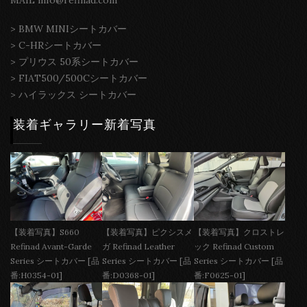
>
BMW MINIシートカバー
>
C-HRシートカバー
>
プリウス 50系シートカバー
>
FIAT500/500Cシートカバー
>
ハイラックス シートカバー
装着ギャラリー新着写真
【装着写真】S660
【装着写真】ピクシスメ
【装着写真】クロストレ
Refinad Avant-Garde
ガ Refinad Leather
ック Refinad Custom
Series シートカバー [品
Series シートカバー [品
Series シートカバー [品
番:H0354-01]
番:D0368-01]
番:F0625-01]