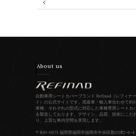
About us
自動車用シートカバーブランド Refinad（レフィナ
ド）の公式サイトです。国産車・輸入車合わせて約3
車種、それぞれの型式に対応した車種専用シートカ
を製造しております。デザイン、品質、技術にこだ
り、上質な車内空間を実現します。
〒810-0071 福岡県福岡市福岡市中央区那の津2-6-4