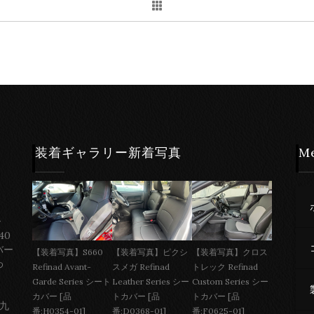
装着ギャラリー新着写真
M
ー
40
バー
【装着写真】S660
【装着写真】ピクシ
【装着写真】クロス
わ
Refinad Avant-
スメガ Refinad
トレック Refinad
Garde Series シート
Leather Series シー
Custom Series シー
カバー [品
トカバー [品
トカバー [品
 九
番:H0354-01]
番:D0368-01]
番:F0625-01]