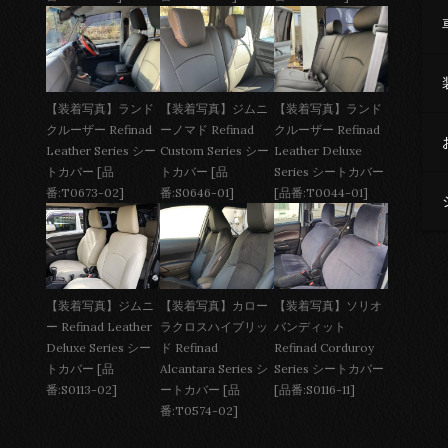
【装着写真】ジムニ
【装着写真】ランド
【装着写真】ランド
ーノマド Refinad
クルーザー Refinad
クルーザー Refinad
Custom Series シー
Leather Deluxe
Leather Series シー
トカバー [品
Series シートカバー
トカバー [品
番:S0646-01]
[品番:T0044-01]
番:T0673-02]
【装着写真】ジムニ
【装着写真】カロー
【装着写真】ソリオ
ー Refinad Leather
ラクロスハイブリッ
バンディット
Deluxe Series シー
ド Refinad
Refinad Corduroy
トカバー [品
Alcantara Series シ
Series シートカバー
番:S0113-02]
ートカバー [品
[品番:S0116-11]
番:T0574-02]