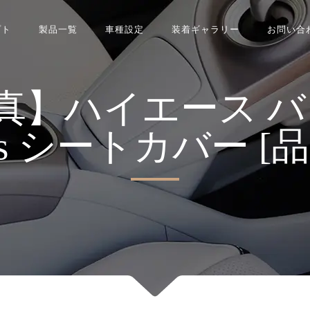
プト
製品一覧
車種設定
装着ギャラリー
お問い合
】ハイエース バン R
ries シートカバー [品番