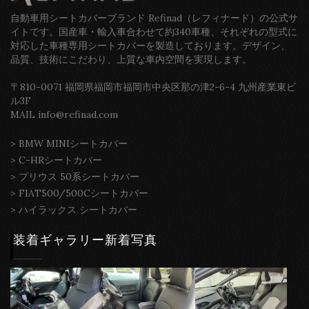
自動車用シートカバーブランド Refinad（レフィナード）の公式サ
イトです。国産車・輸入車合わせて約340車種、それぞれの型式に
対応した車種専用シートカバーを製造しております。デザイン、
品質、技術にこだわり、上質な車内空間を実現します。
〒810-0071 福岡県福岡市福岡市中央区那の津2-6-4 九州産業東ビ
ル3F
MAIL info@refinad.com
>
BMW MINIシートカバー
>
C-HRシートカバー
>
プリウス 50系シートカバー
>
FIAT500/500Cシートカバー
>
ハイラックス シートカバー
装着ギャラリー新着写真