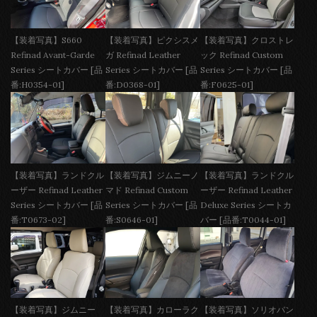
【装着写真】S660
【装着写真】ピクシスメ
【装着写真】クロストレ
Refinad Avant-Garde
ガ Refinad Leather
ック Refinad Custom
Series シートカバー [品
Series シートカバー [品
Series シートカバー [品
番:H0354-01]
番:D0368-01]
番:F0625-01]
【装着写真】ランドクル
【装着写真】ジムニーノ
【装着写真】ランドクル
ーザー Refinad Leather
マド Refinad Custom
ーザー Refinad Leather
Series シートカバー [品
Series シートカバー [品
Deluxe Series シートカ
番:T0673-02]
番:S0646-01]
バー [品番:T0044-01]
【装着写真】ジムニー
【装着写真】カローラク
【装着写真】ソリオバン