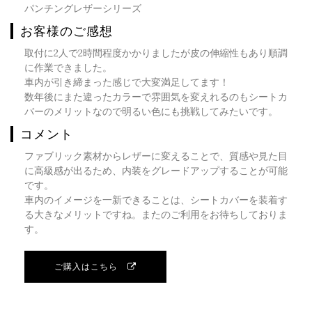
パンチングレザーシリーズ
お客様のご感想
取付に2人で2時間程度かかりましたが皮の伸縮性もあり順調
に作業できました。
車内が引き締まった感じで大変満足してます！
数年後にまた違ったカラーで雰囲気を変えれるのもシートカ
バーのメリットなので明るい色にも挑戦してみたいです。
コメント
ファブリック素材からレザーに変えることで、質感や見た目
に高級感が出るため、内装をグレードアップすることが可能
です。
車内のイメージを一新できることは、シートカバーを装着す
る大きなメリットですね。またのご利用をお待ちしておりま
す。
ご購入はこちら