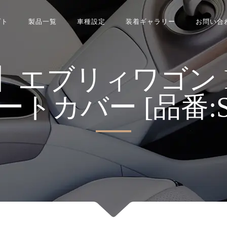
プト
製品一覧
車種設定
装着ギャラリー
お問い合
ブリィワゴン Refin
 シートカバー [品番:S0