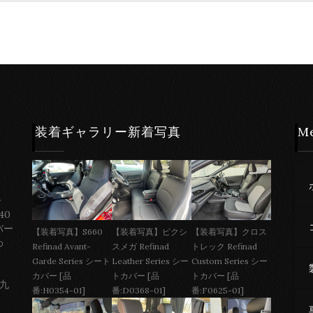
装着ギャラリー新着写真
M
ー
40
バー
【装着写真】S660
【装着写真】ピクシ
【装着写真】クロス
わ
Refinad Avant-
スメガ Refinad
トレック Refinad
Garde Series シート
Leather Series シー
Custom Series シー
カバー [品
トカバー [品
トカバー [品
 九
番:H0354-01]
番:D0368-01]
番:F0625-01]