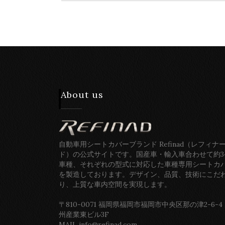
About us
自動車用シートカバーブランド Refinad（レフィナ
ド）の公式サイトです。国産車・輸入車合わせて約3
車種、それぞれの型式に対応した車種専用シートカ
を製造しております。デザイン、品質、技術にこだ
り、上質な車内空間を実現します。
〒810-0071 福岡県福岡市福岡市中央区那の津2-6-4
州産業東ビル3F
MAIL info@refinad.com