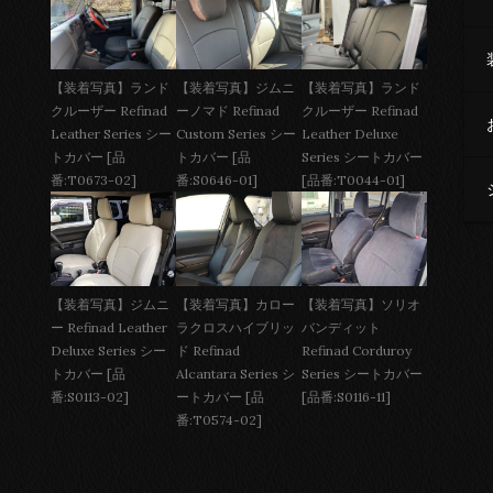
【装着写真】ジムニ
【装着写真】ランド
【装着写真】ランド
ーノマド Refinad
クルーザー Refinad
クルーザー Refinad
Custom Series シー
Leather Deluxe
Leather Series シー
トカバー [品
Series シートカバー
トカバー [品
番:S0646-01]
[品番:T0044-01]
番:T0673-02]
【装着写真】ジムニ
【装着写真】カロー
【装着写真】ソリオ
ー Refinad Leather
ラクロスハイブリッ
バンディット
Deluxe Series シー
ド Refinad
Refinad Corduroy
トカバー [品
Alcantara Series シ
Series シートカバー
番:S0113-02]
ートカバー [品
[品番:S0116-11]
番:T0574-02]