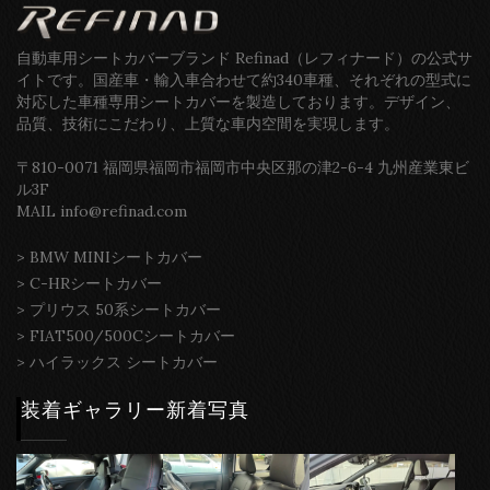
自動車用シートカバーブランド Refinad（レフィナード）の公式サ
イトです。国産車・輸入車合わせて約340車種、それぞれの型式に
対応した車種専用シートカバーを製造しております。デザイン、
品質、技術にこだわり、上質な車内空間を実現します。
〒810-0071 福岡県福岡市福岡市中央区那の津2-6-4 九州産業東ビ
ル3F
MAIL info@refinad.com
>
BMW MINIシートカバー
>
C-HRシートカバー
>
プリウス 50系シートカバー
>
FIAT500/500Cシートカバー
>
ハイラックス シートカバー
装着ギャラリー新着写真