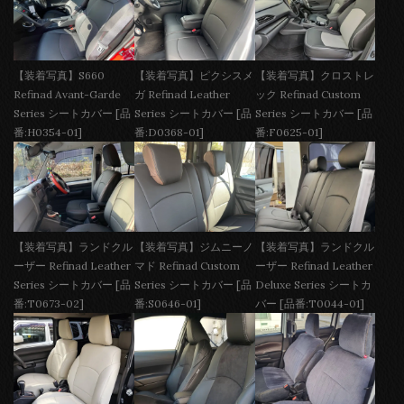
【装着写真】S660
【装着写真】ピクシスメ
【装着写真】クロストレ
Refinad Avant-Garde
ガ Refinad Leather
ック Refinad Custom
Series シートカバー [品
Series シートカバー [品
Series シートカバー [品
番:H0354-01]
番:D0368-01]
番:F0625-01]
【装着写真】ランドクル
【装着写真】ジムニーノ
【装着写真】ランドクル
ーザー Refinad Leather
マド Refinad Custom
ーザー Refinad Leather
Series シートカバー [品
Series シートカバー [品
Deluxe Series シートカ
番:T0673-02]
番:S0646-01]
バー [品番:T0044-01]