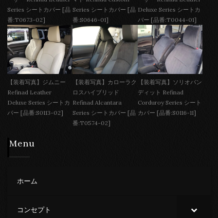
Series シートカバー [品
Series シートカバー [品
Deluxe Series シートカ
番:T0673-02]
番:S0646-01]
バー [品番:T0044-01]
【装着写真】ジムニー
【装着写真】カローラク
【装着写真】ソリオバン
Refinad Leather
ロスハイブリッド
ディット Refinad
Deluxe Series シートカ
Refinad Alcantara
Corduroy Series シート
バー [品番:S0113-02]
Series シートカバー [品
カバー [品番:S0116-11]
番:T0574-02]
Menu
ホーム
コンセプト