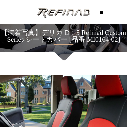
【装着写真】デリカ D：5 Refinad Custom
Series シートカバー [品番:MI0164-02]