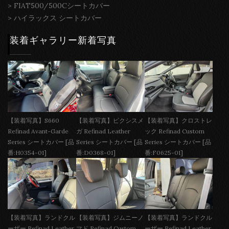
>
FIAT500/500Cシートカバー
>
ハイラックス シートカバー
装着ギャラリー新着写真
【装着写真】S660
【装着写真】ピクシスメ
【装着写真】クロストレ
Refinad Avant-Garde
ガ Refinad Leather
ック Refinad Custom
Series シートカバー [品
Series シートカバー [品
Series シートカバー [品
番:H0354-01]
番:D0368-01]
番:F0625-01]
【装着写真】ランドクル
【装着写真】ジムニーノ
【装着写真】ランドクル
ーザー Refinad Leather
マド Refinad Custom
ーザー Refinad Leather