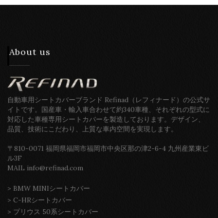
About us
自動車用シートカバーブランド Refinad（レフィナード）の公式サ
イトです。国産車・輸入車合わせて約340車種、それぞれの型式に
対応した車種専用シートカバーを製造しております。デザイン、
品質、技術にこだわり、上質な車内空間を実現します。
〒810-0071 福岡県福岡市福岡市中央区那の津2-6-4 九州産業東ビ
ル3F
MAIL info@refinad.com
>
BMW MINIシートカバー
>
C-HRシートカバー
>
プリウス 50系シートカバー