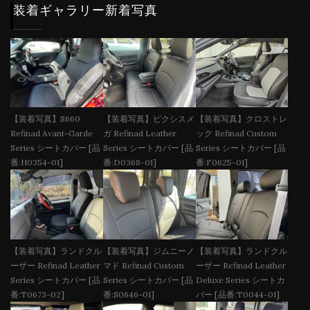
装着ギャラリー新着写真
【装着写真】S660
【装着写真】ピクシスメ
【装着写真】クロストレ
Refinad Avant-Garde
ガ Refinad Leather
ック Refinad Custom
Series シートカバー [品
Series シートカバー [品
Series シートカバー [品
番:H0354-01]
番:D0368-01]
番:F0625-01]
【装着写真】ランドクル
【装着写真】ジムニーノ
【装着写真】ランドクル
ーザー Refinad Leather
マド Refinad Custom
ーザー Refinad Leather
Series シートカバー [品
Series シートカバー [品
Deluxe Series シートカ
番:T0673-02]
番:S0646-01]
バー [品番:T0044-01]