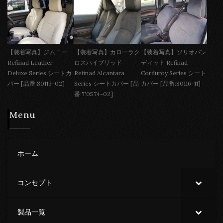
【装着写真】ジムニー
【装着写真】カローラク
【装着写真】ソリオバン
Refinad Leather
ロスハイブリッド
ディット Refinad
Deluxe Series シートカ
Refinad Alcantara
Corduroy Series シート
バー [品番:S0113-02]
Series シートカバー [品
カバー [品番:S0116-11]
番:T0574-02]
Menu
ホーム
コンセプト
製品一覧