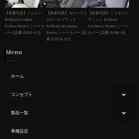
【装着写真】ジムニー
【装着写真】カローラク
【装着写真】ソリオバン
Refinad Leather
ロスハイブリッド
ディット Refinad
Deluxe Series シートカ
Refinad Alcantara
Corduroy Series シート
バー [品番:S0113-02]
Series シートカバー [品
カバー [品番:S0116-11]
番:T0574-02]
Menu
ホーム
コンセプト
製品一覧
車種設定