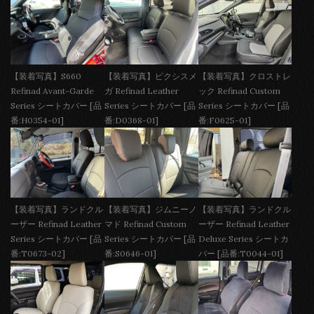
【装着写真】S660
【装着写真】ピクシスメ
【装着写真】クロストレ
Refinad Avant-Garde
ガ Refinad Leather
ック Refinad Custom
Series シートカバー [品
Series シートカバー [品
Series シートカバー [品
番:H0354-01]
番:D0368-01]
番:F0625-01]
【装着写真】ランドクル
【装着写真】ジムニーノ
【装着写真】ランドクル
ーザー Refinad Leather
マド Refinad Custom
ーザー Refinad Leather
Series シートカバー [品
Series シートカバー [品
Deluxe Series シートカ
番:T0673-02]
番:S0646-01]
バー [品番:T0044-01]