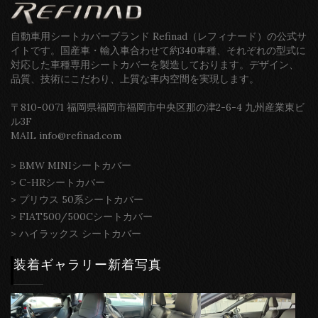
自動車用シートカバーブランド Refinad（レフィナード）の公式サ
イトです。国産車・輸入車合わせて約340車種、それぞれの型式に
対応した車種専用シートカバーを製造しております。デザイン、
品質、技術にこだわり、上質な車内空間を実現します。
〒810-0071 福岡県福岡市福岡市中央区那の津2-6-4 九州産業東ビ
ル3F
MAIL info@refinad.com
>
BMW MINIシートカバー
>
C-HRシートカバー
>
プリウス 50系シートカバー
>
FIAT500/500Cシートカバー
>
ハイラックス シートカバー
装着ギャラリー新着写真