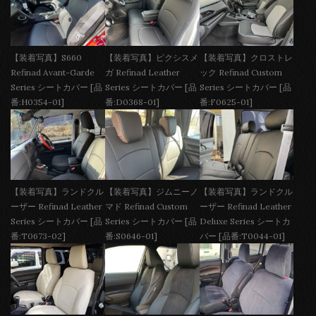
【装着写真】S660
【装着写真】ピクシスメ
【装着写真】クロストレ
Refinad Avant-Garde
ガ Refinad Leather
ック Refinad Custom
Series シートカバー [品
Series シートカバー [品
Series シートカバー [品
番:H0354-01]
番:D0368-01]
番:F0625-01]
【装着写真】ランドクル
【装着写真】ジムニーノ
【装着写真】ランドクル
ーザー Refinad Leather
マド Refinad Custom
ーザー Refinad Leather
Series シートカバー [品
Series シートカバー [品
Deluxe Series シートカ
番:T0673-02]
番:S0646-01]
バー [品番:T0044-01]