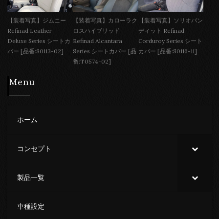
【装着写真】ジムニー
【装着写真】カローラク
【装着写真】ソリオバン
Refinad Leather
ロスハイブリッド
ディット Refinad
Deluxe Series シートカ
Refinad Alcantara
Corduroy Series シート
バー [品番:S0113-02]
Series シートカバー [品
カバー [品番:S0116-11]
番:T0574-02]
Menu
ホーム
コンセプト
製品一覧
車種設定