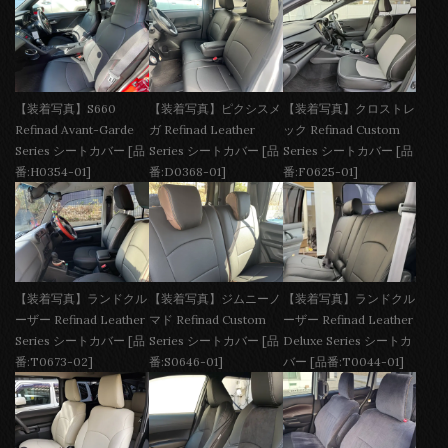
【装着写真】S660
【装着写真】ピクシスメ
【装着写真】クロストレ
Refinad Avant-Garde
ガ Refinad Leather
ック Refinad Custom
Series シートカバー [品
Series シートカバー [品
Series シートカバー [品
番:H0354-01]
番:D0368-01]
番:F0625-01]
【装着写真】ランドクル
【装着写真】ジムニーノ
【装着写真】ランドクル
ーザー Refinad Leather
マド Refinad Custom
ーザー Refinad Leather
Series シートカバー [品
Series シートカバー [品
Deluxe Series シートカ
番:T0673-02]
番:S0646-01]
バー [品番:T0044-01]