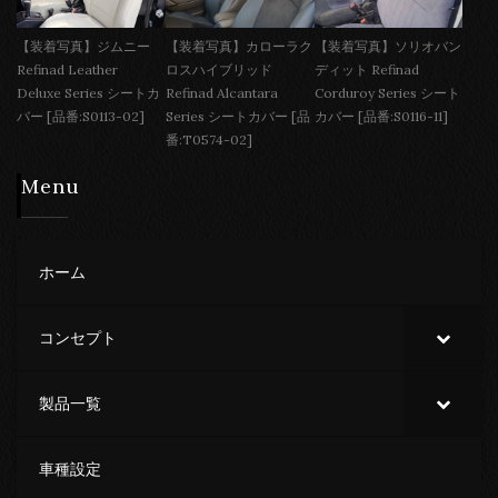
【装着写真】ジムニー
【装着写真】カローラク
【装着写真】ソリオバン
Refinad Leather
ロスハイブリッド
ディット Refinad
Deluxe Series シートカ
Refinad Alcantara
Corduroy Series シート
バー [品番:S0113-02]
Series シートカバー [品
カバー [品番:S0116-11]
番:T0574-02]
Menu
ホーム
コンセプト
製品一覧
車種設定