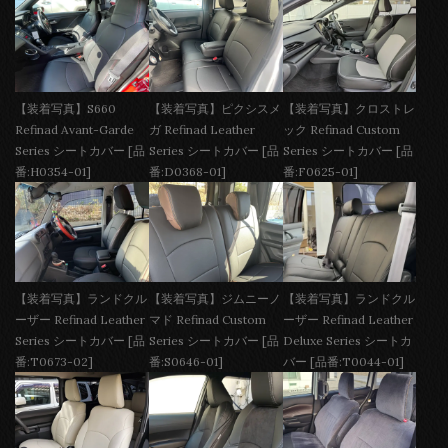
【装着写真】S660
【装着写真】ピクシスメ
【装着写真】クロストレ
Refinad Avant-Garde
ガ Refinad Leather
ック Refinad Custom
Series シートカバー [品
Series シートカバー [品
Series シートカバー [品
番:H0354-01]
番:D0368-01]
番:F0625-01]
【装着写真】ランドクル
【装着写真】ジムニーノ
【装着写真】ランドクル
ーザー Refinad Leather
マド Refinad Custom
ーザー Refinad Leather
Series シートカバー [品
Series シートカバー [品
Deluxe Series シートカ
番:T0673-02]
番:S0646-01]
バー [品番:T0044-01]