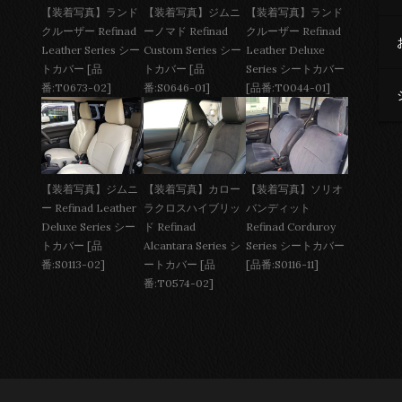
【装着写真】ジムニ
【装着写真】ランド
【装着写真】ランド
ーノマド Refinad
クルーザー Refinad
クルーザー Refinad
Custom Series シー
Leather Deluxe
Leather Series シー
トカバー [品
Series シートカバー
トカバー [品
番:S0646-01]
[品番:T0044-01]
番:T0673-02]
【装着写真】ジムニ
【装着写真】カロー
【装着写真】ソリオ
ー Refinad Leather
ラクロスハイブリッ
バンディット
Deluxe Series シー
ド Refinad
Refinad Corduroy
トカバー [品
Alcantara Series シ
Series シートカバー
番:S0113-02]
ートカバー [品
[品番:S0116-11]
番:T0574-02]