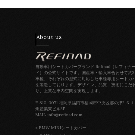
About us
自動車用シートカバーブランド Refinad（レフィナ
ド）の公式サイトです。国産車・輸入車合わせて約3
車種、それぞれの型式に対応した車種専用シートカ
を製造しております。デザイン、品質、技術にこだ
り、上質な車内空間を実現します。
〒810-0071 福岡県福岡市福岡市中央区那の津2-6-4
州産業東ビル3F
MAIL info@refinad.com
>
BMW MINIシートカバー