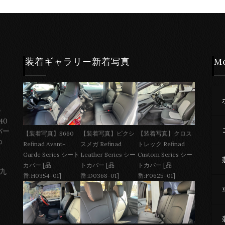
装着ギャラリー新着写真
M
ー
40
バー
【装着写真】S660
【装着写真】ピクシ
【装着写真】クロス
わ
Refinad Avant-
スメガ Refinad
トレック Refinad
Garde Series シート
Leather Series シー
Custom Series シー
カバー [品
トカバー [品
トカバー [品
 九
番:H0354-01]
番:D0368-01]
番:F0625-01]