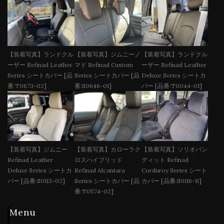
【装着写真】ランドクル
【装着写真】ジムニーノ
【装着写真】ランドクル
ーザー Refinad Leather
マド Refinad Custom
ーザー Refinad Leather
Series シートカバー [品
Series シートカバー [品
Deluxe Series シートカ
番:T0673-02]
番:S0646-01]
バー [品番:T0044-01]
【装着写真】ジムニー
【装着写真】カローラク
【装着写真】ソリオバン
Refinad Leather
ロスハイブリッド
ディット Refinad
Deluxe Series シートカ
Refinad Alcantara
Corduroy Series シート
バー [品番:S0113-02]
Series シートカバー [品
カバー [品番:S0116-11]
番:T0574-02]
Menu