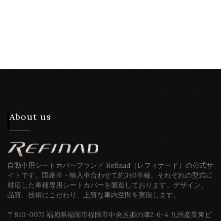
About us
自動車用シートカバーブランド Refinad（レフィナード）の公式サ
イトです。国産車・輸入車合わせて約340車種、それぞれの型式に
対応した車種専用シートカバーを製造しております。デザイン、
品質、技術にこだわり、上質な車内空間を実現します。
〒810-0071 福岡県福岡市福岡市中央区那の津2-6-4 九州産業東ビ