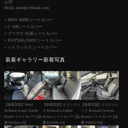
ル3F
MAIL info@refinad.com
>
BMW MINIシートカバー
>
C-HRシートカバー
>
プリウス 50系シートカバー
>
FIAT500/500Cシートカバー
>
ハイラックス シートカバー
装着ギャラリー新着写真
【装着写真】S660
【装着写真】ピクシスメ
【装着写真】クロストレ
Refinad Avant-Garde
ガ Refinad Leather
ック Refinad Custom
Series シートカバー [品
Series シートカバー [品
Series シートカバー [品
番:H0354-01]
番:D0368-01]
番:F0625-01]